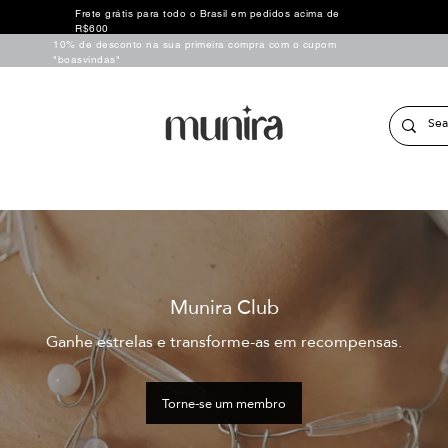
Frete grátis para todo o Brasil em pedidos acima de
R$600
10% de desconto na sua primeira compra com o cupom
"boasvindas"
Munira Club
Ganhe estrelas e transforme-as em recompensas.
Torne-se um membro