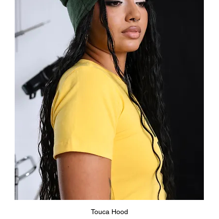
Visualização rápida
Touca Hood