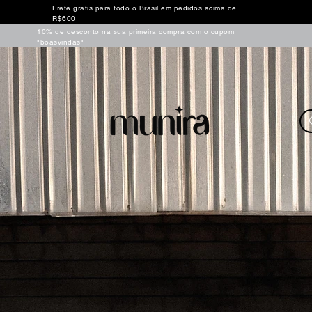
Frete grátis para todo o Brasil em pedidos acima de
R$600
10% de desconto na sua primeira compra com o cupom
"boasvindas"