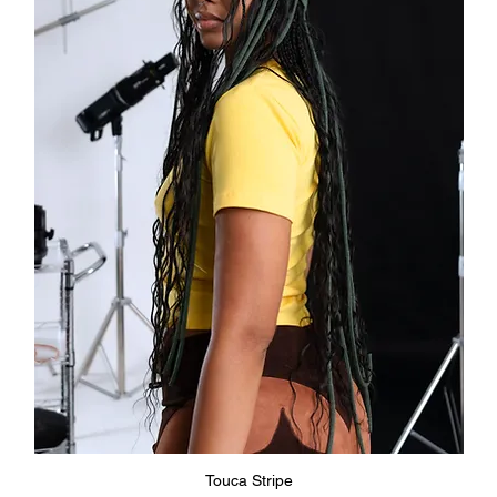
Visualização rápida
Touca Stripe