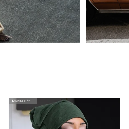
SHOP
Munira x Preta Luz