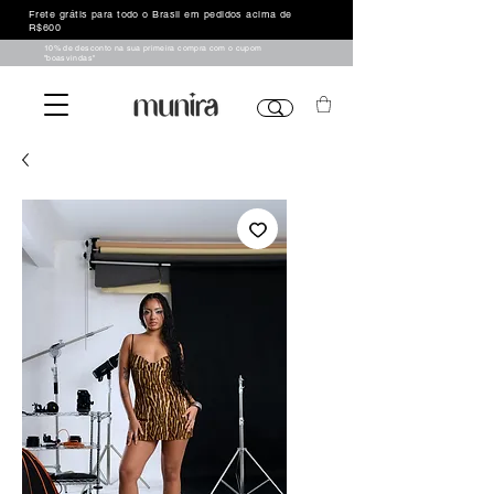
Frete grátis para todo o Brasil em pedidos acima de
R$600
10% de desconto na sua primeira compra com o cupom
"boasvindas"