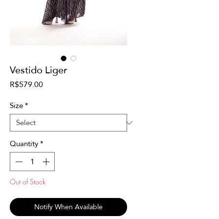
Vestido Liger
Price
R$579.00
Size
*
Quantity
*
Out of Stock
Notify When Available