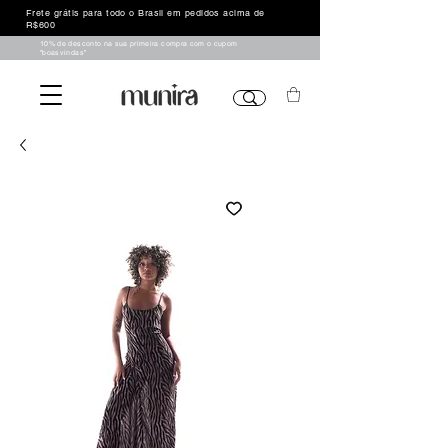
Frete grátis para todo o Brasil em pedidos acima de
R$600
10% de desconto na sua primeira compra com o cupom
"boasvindas"