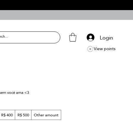
Login
View points
 quem você ama <3
R$ 400
R$ 500
Other amount