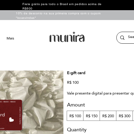
Frete grátis para todo o Brasil em pedidos acima de
R$600
10% de desconto na sua primeira compra com o cupom
"boasvindas"
Mais
E-gift card
R$ 100
Vale presente digital para presentar
Amount
R$ 100
R$ 150
R$ 200
R$ 300
Quantity