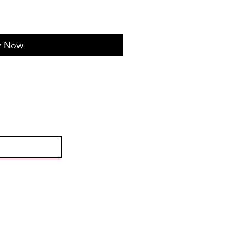
y Now
R