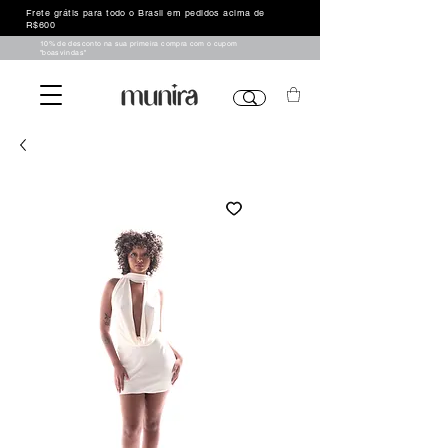
Frete grátis para todo o Brasil em pedidos acima de
R$600
10% de desconto na sua primeira compra com o cupom
"boasvindas"