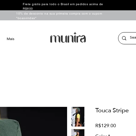
Frete grátis para todo o Brasil em pedidos acima de
R$600
10% de desconto na sua primeira compra com o cupom
"boasvindas"
Mais
Touca Stripe
Price
R$129.00