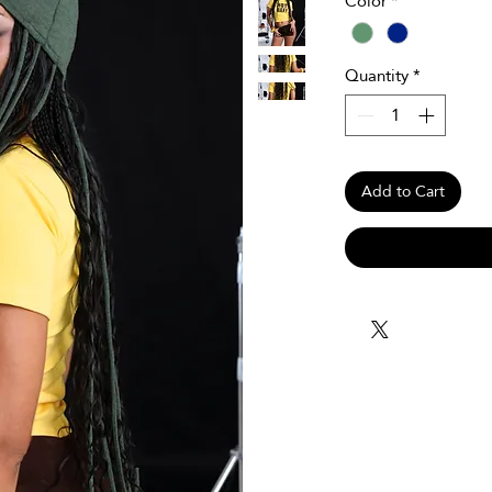
Color
*
Quantity
*
Add to Cart