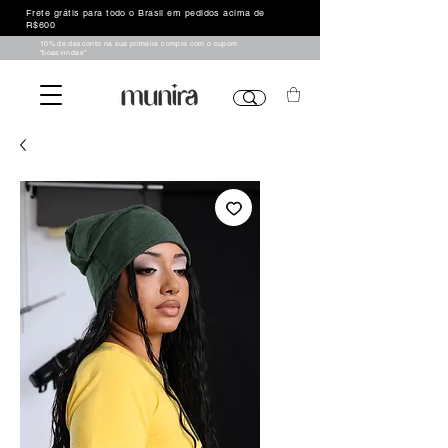
Frete grátis para todo o Brasil em pedidos acima de
R$600
10% de desconto na sua primeira compra com o cupom
"boasvindas"