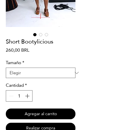
Short Bootylicious
Precio
260,00 BRL
Tamaño
*
Cantidad
*
Agregar al carrito
Realizar compra