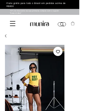
Frete grátis para todo o Brasil em pedidos acima de
R$600
10% de desconto na sua primeira compra com o cupom
"boasvindas"