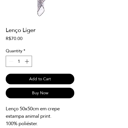
Lenço Liger
Price
R$70.00
Quantity
*
Add to Cart
Buy Now
Lenço 50x50cm em crepe
estampa animal print.
100% poliéster.