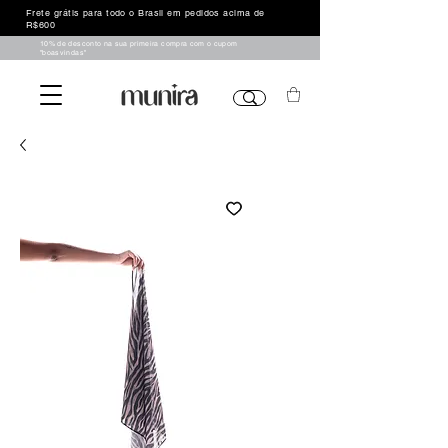
Frete grátis para todo o Brasil em pedidos acima de
R$600
10% de desconto na sua primeira compra com o cupom
"boasvindas"